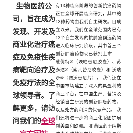
生物医药公
有13种临床阶段的创新抗癌药物
正在全球开展临床研究，其中的
司，旨在成为
12种药物由我们自主研发。自成
立以来，我们在全球范围内已有
发现、开发及
13个自主发现的抗肿瘤候选药物
商业化治疗癌
进入临床研究阶段，其中首三个
创新肿瘤药物现已获批上市——
症及免疫性疾
爱优特®（呋喹替尼胶囊）、苏
病靶向治疗及
泰达®（索凡替尼胶囊）和 沃瑞
沙®（赛沃替尼片）。 我们还在
免疫疗法的全
中国市场建立了深入的具盈利的
商业平台，在中国生产、营销及
球领导者。了
经销自主研发的创新肿瘤药物，
解更多，请访
以及处方药和消费保健产品。 我
们还将进一步将商业化版图扩展
问我们的
全球
到美国和欧洲。 和黄医药于纳斯